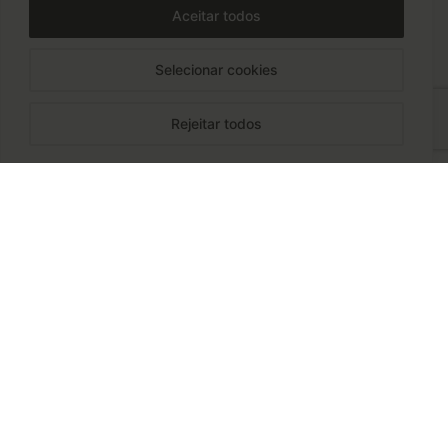
Aceitar todos
Selecionar cookies
Rejeitar todos
TELEMÓVEL
+351 917 528 575