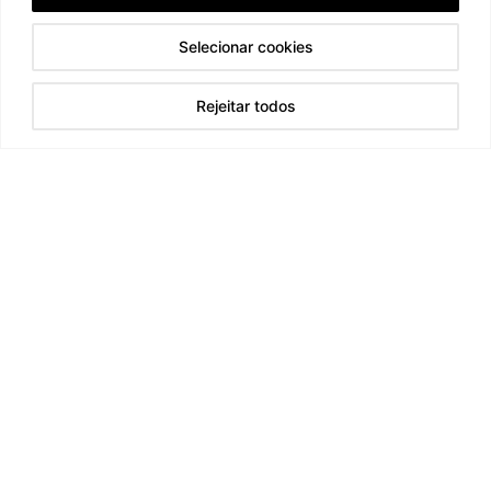
Selecionar cookies
Rejeitar todos
TELEMÓVEL
+351 917 528 575
EMAIL
mail@ergomarine.com
SUBSCRIÇÂO NEWSLETTER