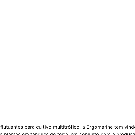
tes
lutuantes para cultivo multitrófico, a Ergomarine tem vin
 de plantas em tanques de terra, em conjunto com a produçã