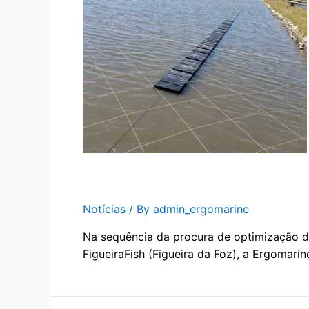
Ergomarine & produto Ergo
Notícias
/ By
admin_ergomarine
Na sequência da procura de optimização do
FigueiraFish (Figueira da Foz), a Ergomari