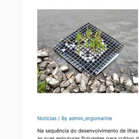
Ergomarine & Ilhas Flutuan
Notícias
/ By
admin_ergomarine
Na sequência do desenvolvimento de ilhas f
as suas estruturas flutuantes para cultivo