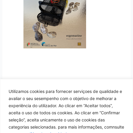
Primeiras gaiolas do
ERGOMARINE em acção.
Notícias
/ By
admin_ergomarine
Utilizamos cookies para fornecer serviçoes de qualidade e
Primeiras gaiolas do ERGOMARINE em acção. 200 gaiolas
avaliar o seu sesempenho com o objetivo de melhorar a
de ostras do ERGOMARINE, projecto financiado pelo EEA
experiência do utilizador. Ao clicar em “Aceitar todos”,
Grants e operado pela DGPM – Direcção-Geral da Política
aceita o uso de todos os cookies. Ao clicar em “Confirmar
do Mar, no âmbito do programa Crescimento Azul, foram
seleção”, aceita unicamente o uso de cookies das
enviadas para ostriculturas em França para testagem em
categorias selecionadas. para mais informações, comnsulte
ambiente natural.